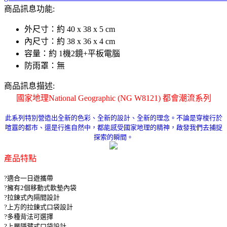
商品訊息功能:
外尺寸：約 40 x 38 x 5 cm
內尺寸：約 38 x 36 x 4 cm
容量：約 1機2鏡+平板電腦
防雨罩：無
商品訊息描述:
國家地理National Geographic (NG W8121) 都會潮流系列
此系列特別營造出全新的色彩、全新的設計、全新的理念。不論是穿梭行於
喧囂的都市、還是行進自然中，都能感受國家地理的精神，啟發我們去捕捉
探索的瞬間。
產品特點
?適合一日遊攜帶
?擁有2個移動式軟墊內袋
?拉鍊式內隔間設計
?上方的拉鍊式口袋設計
?多種背法可選擇
?上層隱藏式口袋設計