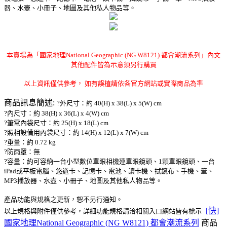
器、水壺、小冊子、地圖及其他私人物品等。
本賣場為「國家地理National Geographic (NG W8121) 都會潮流系列」
內文
其他配件皆為示意須另行購買
以上資訊僅供參考， 如有誤植請依各官方網站或實際商品為準
商品訊息簡述:
?外尺寸：約 40(H) x 38(L) x 5(W) cm
?內尺寸：約 38(H) x 36(L) x 4(W) cm
?筆電內袋尺寸：約 25(H) x 18(L) cm
?照相設備用內袋尺寸：約 14(H) x 12(L) x 7(W) cm
?重量：約 0.72 kg
?防雨罩：無
?容量：約可容納一台小型數位單眼相機連單眼鏡頭、1顆單眼鏡頭、一台
iPad或平板電腦、悠遊卡、記憶卡、電池、讀卡機、拭鏡布、手機、筆、
MP3播放器、水壺、小冊子、地圖及其他私人物品等。
產品功能與規格之更新，恕不另行通知。
[快]
以上規格與附件僅供參考，詳細功能規格請洽相關入口網站皆有標示
國家地理National Geographic (NG W8121) 都會潮流系列
商品