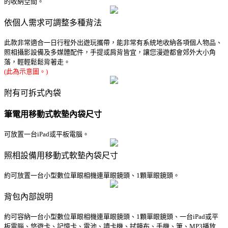
的收納空間。
依個人需求可調整多種背法
此款非常適合一日行程外出遊玩攜帶，能非常有系統地收納各項個人物品、
照相攝影設備及多媒體配件，手提或肩背皆宜，讓您漫遊都會郊外大小角
落，輕輕鬆鬆背著走。
(此為示意圖。)
附有可拆式內袋
筆電用移動式軟墊內袋尺寸
可放置一台iPad或平板電腦。
照相設備用移動式軟墊內袋尺寸
約可放置一台小型數位單眼相機連單眼鏡頭、1顆單眼鏡頭。
背包內部說明
約可容納一台小型數位單眼相機連單眼鏡頭、1顆單眼鏡頭、一台iPad或平
板電腦、悠遊卡、記憶卡、電池、讀卡機、拭鏡布、手機、筆、MP3播放