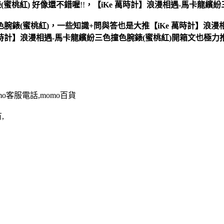
(蜜桃紅)
好像還不錯喔
!!
，
【iKe 萬時計】浪漫相遇-馬卡龍繽紛
腕錶(蜜桃紅)，一些知識+問與答也是大推【iKe 萬時計】浪漫相
 萬時計】浪漫相遇-馬卡龍繽紛三色撞色腕錶(蜜桃紅)開箱文也極力
omo客服電話,momo百貨
,