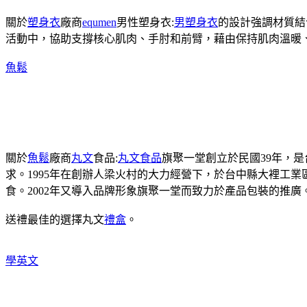
關於
塑身衣
廠商
equmen
男性塑身衣:
男塑身衣
的設計強調材質結
活動中，協助支撐核心肌肉、手肘和前臂，藉由保持肌肉溫暖
魚鬆
關於
魚鬆
廠商
丸文
食品:
丸文食品
旗聚一堂創立於民國39年，
求。1995年在創辦人梁火村的大力經營下，於台中縣大裡工
食。2002年又導入品牌形象旗聚一堂而致力於產品包裝的推廣
送禮最佳的選擇丸文
禮盒
。
學英文