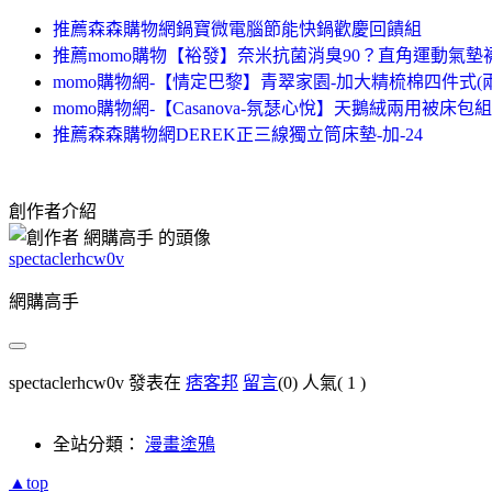
推薦森森購物網鍋寶微電腦節能快鍋歡慶回饋組
推薦momo購物【裕發】奈米抗菌消臭90？直角運動氣墊襪
momo購物網-【情定巴黎】青翠家園-加大精梳棉四件式(
momo購物網-【Casanova-氛瑟心悅】天鵝絨兩用被床包
推薦森森購物網DEREK正三線獨立筒床墊-加-24
創作者介紹
spectaclerhcw0v
網購高手
spectaclerhcw0v 發表在
痞客邦
留言
(0)
人氣(
1
)
全站分類：
漫畫塗鴉
▲top