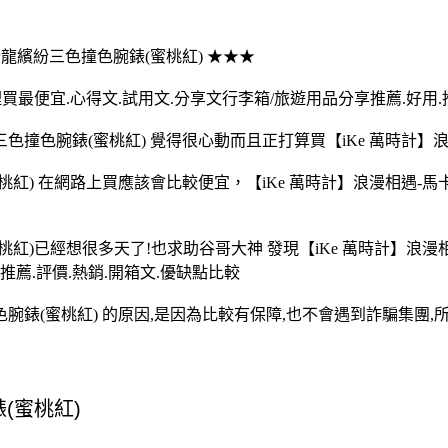
-馬卡龍繽紛三色撞色腕錶(蜜桃紅) ★★★
買最便宜.心得文.試用文.分享文行李箱/旅遊用品分享推薦.好用.
色撞色腕錶(蜜桃紅) 覺得很心動而且正打算買【iKe 萬時計】
桃紅) 在網路上買應該會比較便宜，【iKe 萬時計】浪漫相遇-
蜜桃紅)已經想很多天了!也求助谷哥大神 發現【iKe 萬時計】浪
推薦.評價.熱銷.開箱文.優缺點比較
色腕錶(蜜桃紅) 的原因,是因為比較有保障,也不會遇到詐騙集團