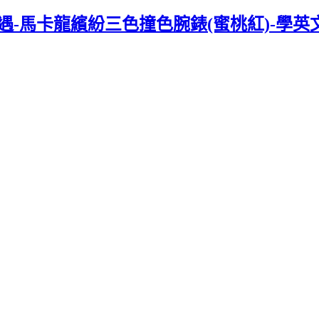
相遇-馬卡龍繽紛三色撞色腕錶(蜜桃紅)-學英文