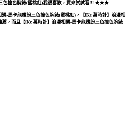
三色撞色腕錶(蜜桃紅)
我很喜歡，買來試試看!!! ★★★
遇-馬卡龍繽紛三色撞色腕錶(蜜桃紅)，【iKe 萬時計】浪漫相
推薦，而且【iKe 萬時計】浪漫相遇-馬卡龍繽紛三色撞色腕錶