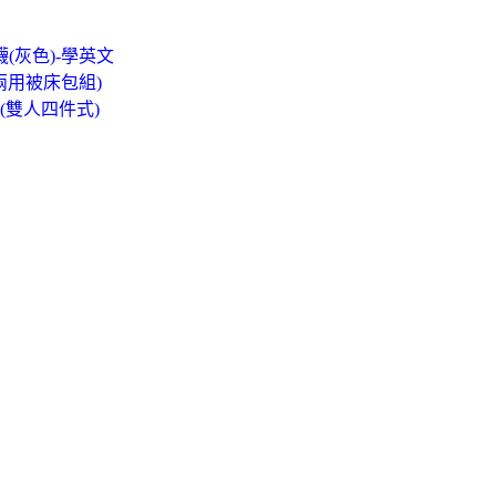
(灰色)-學英文
兩用被床包組)
組(雙人四件式)