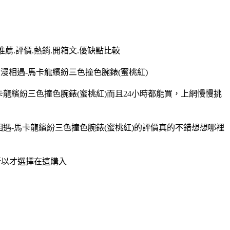
推薦.評價.熱銷.開箱文.優缺點比較
浪漫相遇-馬卡龍繽紛三色撞色腕錶(蜜桃紅)
馬卡龍繽紛三色撞色腕錶(蜜桃紅)而且24小時都能買，上網慢慢挑
漫相遇-馬卡龍繽紛三色撞色腕錶(蜜桃紅)的評價真的不錯想想哪裡
,所以才選擇在這購入