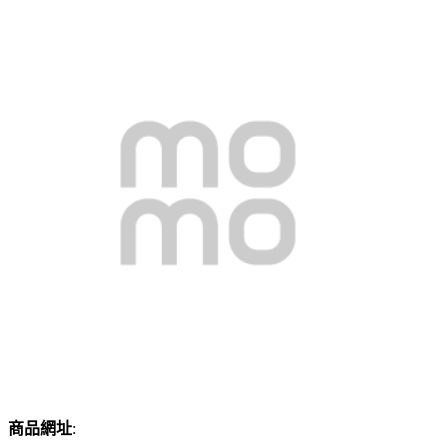
商品網址
: