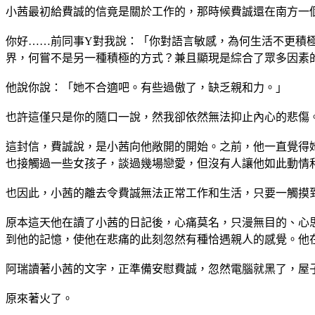
小茜最初給費誠的信竟是關於工作的，那時候費誠還在南方一
你好……前同事Y對我說：「你對語言敏感，為何生活不更積
界，何嘗不是另一種積極的方式？兼且顯現是綜合了眾多因素
他說你說：「她不合適吧。有些過傲了，缺乏親和力。」
也許這僅只是你的隨口一說，然我卻依然無法抑止內心的悲傷
這封信，費誠說，是小茜向他敞開的開始。之前，他一直覺得
也接觸過一些女孩子，談過幾場戀愛，但沒有人讓他如此動情
也因此，小茜的離去令費誠無法正常工作和生活，只要一觸摸
原本這天他在讀了小茜的日記後，心痛莫名，只漫無目的、心
到他的記憶，使他在悲痛的此刻忽然有種恰遇親人的感覺。他
阿瑞讀著小茜的文字，正準備安慰費誠，忽然電腦就黑了，屋
原來著火了。