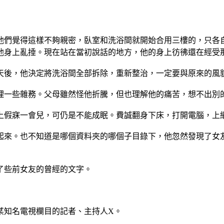
他們覺得這樣不夠親密，臥室和洗浴間就開始合用三樓的，只各
他身上亂捶。現在站在當初說話的地方，他的身上彷彿還在經受
天後，他決定將洗浴間全部拆除，重新整治，一定要與原來的風
理一些雜務。父母雖然怪他折騰，但也理解他的痛苦，想不出別
上假寐一會兒，可仍是不能成眠。費誠翻身下床，打開電腦，上
起來。也不知道是哪個資料夾的哪個子目錄下，他忽然發現了女
了些前女友的曾經的文字。
某知名電視欄目的記者、主持人X。