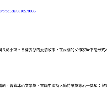
98/products/0010578036
個長篇小說。各樣姿態的愛情故事，在虛構的女作家筆下扇形式
編輯。曾獲冰心文學獎，首屆中國詩人節詩歌獎等若干獎項；曾