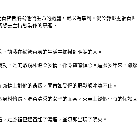
能看智者飛揚他們生命的絢麗，足以為幸啊。況於靜渺處張看世
我想去主持您製作的專題？
魂，讓我在紛繁蒼灰的生活中撫摸到明媚的人。
觸動，她的敏銳和溫柔多情，都令費誠傾心。這麼多年來，雖然
在感情上對他的背叛，簡直如受傷的野獸般哆嗦不止。
個身材修長、溫柔清秀的女子的面容，火車上幾個小時的傾談回
看，走廊裡已經冒起了濃煙，並迅即出現了明火。