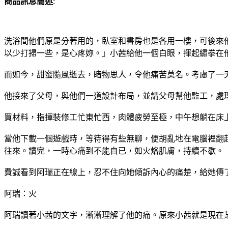
商品訊息簡述
:
洗浴間他們原是分著用的，臥室和書房也是各用一樓，可後來
以少打掃一些，是心疼妳。」小茜給他一個白眼，揮起繡拳在
而如今，甜蜜隨風逝去，睹物思人，令他痛苦莫名。考慮了一
他接來了父母，與他們一道設計布局，並請父母幫他監工，處
買材料，指揮裝修工忙東忙西，肉體疲勞至極，中午想躺在床
當他下載一個遊戲時，等待得有些無聊，便胡亂地在電腦裡翻
往來。讀完，一時心痛到不能自已，如火烙肌膚，持續不歇。
費誠看到阿瑞正在線上，忍不住向她傾訴內心的痛楚，給她傳
阿瑞：火
阿瑞讀著小茜的文字，漸漸理解了他的痛。原來小茜就是現在