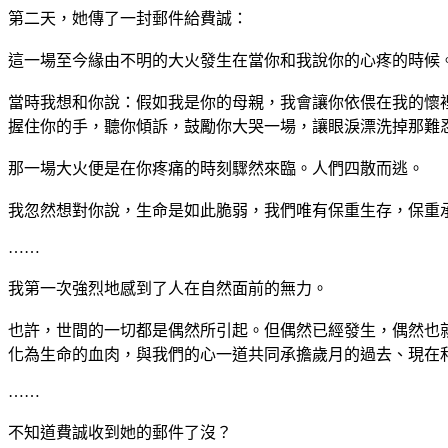
第二天，她傳了一封郵件給費誠：
這一場至今緣由不明的大火發生在當你和我說你的心疼的時候
當時我想和你說：假如我是你的母親，我會讓你依偎在我的懷
握住你的手，聽你傾訴，鼓勵你大哭一場，讓眼淚漂洗掉那難
那一場大火便是在你疼痛的時刻驟然來臨。人們四散而逃。
我忽然想對你說，生命是如此脆弱，我們唯有保重生存，保重
……
我第一次強烈地感到了人在自然面前的無力。
也許，世間的一切都是偶然所引起。但偶然已經發生，偶然也
化為生命的血肉，與我們的心一道共同承擔歲月的過去、現在
……
不知道費誠收到她的郵件了沒？