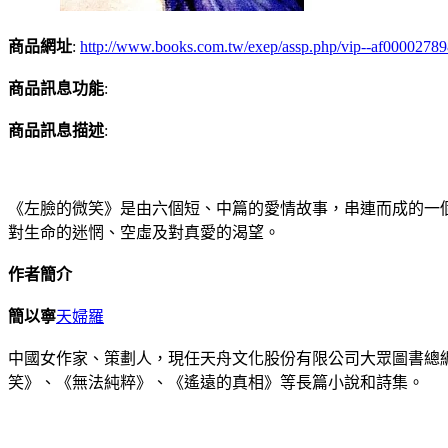
商品網址
:
http://www.books.com.tw/exep/assp.php/vip--af0000278
商品訊息功能
:
商品訊息描述
:
《左臉的微笑》是由六個短、中篇的愛情故事，串連而成的一
對生命的迷惘、空虛及對真愛的渴望。
作者簡介
簡以寧
天婦羅
中國女作家、策劃人，現任天舟文化股份有限公司大眾圖書總
笑》、《無法純粹》、《遙遠的真相》等長篇小說和詩集。