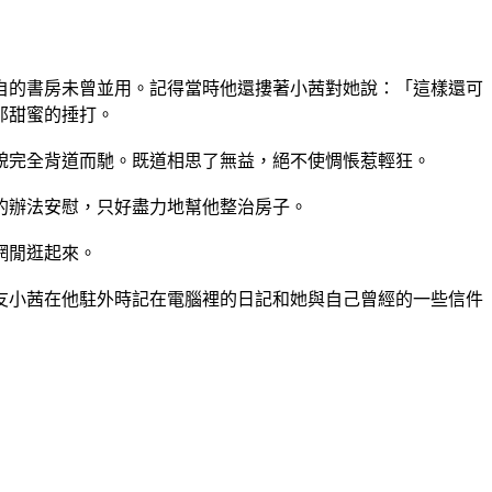
自的書房未曾並用。記得當時他還摟著小茜對她說：「這樣還可
那甜蜜的捶打。
貌完全背道而馳。既道相思了無益，絕不使惆悵惹輕狂。
的辦法安慰，只好盡力地幫他整治房子。
網閒逛起來。
友小茜在他駐外時記在電腦裡的日記和她與自己曾經的一些信件