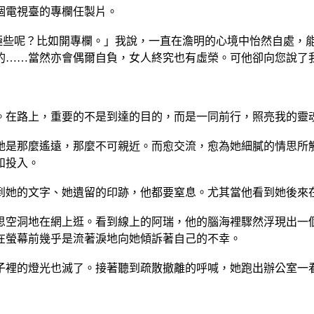
個電視臺的專欄任製片。
極些呢？比如開專欄。」我說，一直在澹明的心境中怡然自處，
的……當然亦會偶爾自負，女人終究也有虛榮。可他卻向您說了
。在路上，重要的不是到達的目的，而是一同前行，照亮我的靈
她是那麼遙遠，那麼不可親近。而愈交流，愈為她細膩的情思所
和投入。
到她的文字、她遺留的印跡，他都要窒息。尤其當他看到她後來
思空洞地在網上逛。看到線上的阿瑞，他的腦海裡驟然浮現出一
在螢幕前幾乎是流著淚地向她傾訴著自己的不幸。
子裡的燈光也滅了。接著聽到疏散撤離的呼喊，她跑出辦公室一