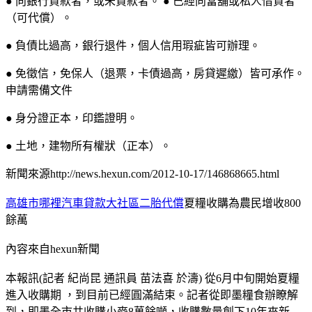
● 向銀行貸款者，或未貸款者。 ● 已經向當舖或私人借貸者
（可代償）。
● 負債比過高，銀行退件，個人信用瑕疵皆可辦理。
● 免徵信，免保人（退票，卡債過高，房貸遲繳）皆可承作。
申請需備文件
● 身分證正本，印鑑證明。
● 土地，建物所有權狀（正本）。
新聞來源http://news.hexun.com/2012-10-17/146868665.html
高雄市哪裡汽車貸款
大社區二胎代償
夏糧收購為農民增收800
餘萬
內容來自hexun新聞
本報訊(記者 紀尚昆 通訊員 苗法喜 於濤) 從6月中旬開始夏糧
進入收購期 ，到目前已經圓滿結束。記者從即墨糧食辦瞭解
到，即墨全市共收購小麥8萬餘噸，收購數量創下10年來新