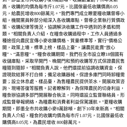
高，收購的均價為每市斤1.07元，比國傢最低收購價高0.05
元，給農民增收800餘萬元。“我們專門成立瞭夏糧收購督導小
組，機關黨員幹部分組深入各收購庫點，督導企業執行質價政
策、收購紀律等情況，協調解決收購工作中遇到的矛盾和問
題。”相關負責人介紹，在糧食收購過程中，工作人員通過多
種途徑向農民宣傳小麥收購價格、質量標準等，實行“價格公
開，政策上墻，標準上榜，樣品上臺”，讓農民能賣“放心
糧”、“滿意糧”。“糧食收購期間，我們在全市設立瞭18個國有
收儲庫點，采取早開門、晚關門和預約收購等方式保證農民售
糧隨到隨卸。”相關負責人說，他們還提前協調收購資金，保
證現款結算不打白條；備足收購器械，保證多庫門同時卸糧需
要；設立休息處、樣品臺，為售糧農民提供茶水，開展政策咨
詢、現場答復等服務。記者瞭解到，為保障農民的切身利益，
糧食辦協調多部門開展聯合執法，同時還設立監督聯絡員，形
成監督舉報網絡，為糧農和消費者利益保駕護航。“夏糧收購
期間，即墨全市共收購小麥8萬餘噸，創下10年來新高。”相關
負責人介紹，糧食的收購均價為每市斤1.07元，比國傢最低收
購價高0.05元，為農民增收 800餘萬元。