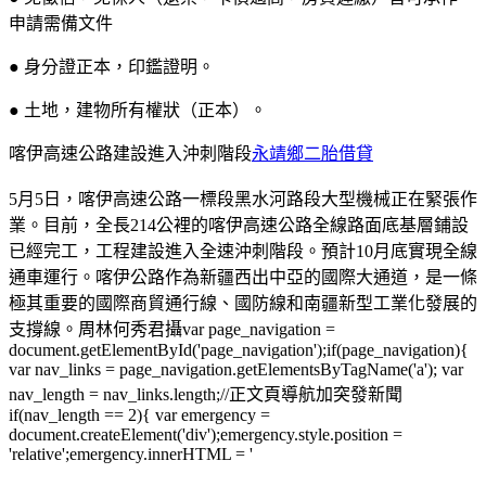
申請需備文件
● 身分證正本，印鑑證明。
● 土地，建物所有權狀（正本）。
喀伊高速公路建設進入沖刺階段
永靖鄉二胎借貸
5月5日，喀伊高速公路一標段黑水河路段大型機械正在緊張作
業。目前，全長214公裡的喀伊高速公路全線路面底基層鋪設
已經完工，工程建設進入全速沖刺階段。預計10月底實現全線
通車運行。喀伊公路作為新疆西出中亞的國際大通道，是一條
極其重要的國際商貿通行線、國防線和南疆新型工業化發展的
支撐線。周林何秀君攝var page_navigation =
document.getElementById('page_navigation');if(page_navigation){
var nav_links = page_navigation.getElementsByTagName('a'); var
nav_length = nav_links.length;//正文頁導航加突發新聞
if(nav_length == 2){ var emergency =
document.createElement('div');emergency.style.position =
'relative';emergency.innerHTML = '