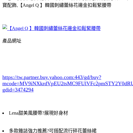
寶配飾,【Angel Q 】韓國刺繡蕾絲花邊金扣鬆緊腰帶
產品網址
https://tw.partner.buy.yahoo.com:443/gd/buy?
mcode=MV9iNXkrdVpEU2tsMC9FUlVFc2pmSTY2Y0d
gdid=3474294
Lena甜美風腰帶?展現好身材
多款雜誌強力推薦?可搭配流行碎花蕾絲裙