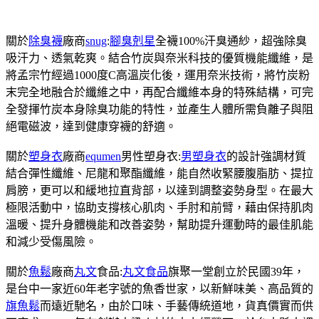
關於
除臭襪
廠商
snug
:
腳臭剋星
全襪100%汗臭通紗，超強除臭
吸汗力、透氣乾爽。結合竹炭與奈米科技的優質機能纖維，是
將孟宗竹經過1000度C高溫炭化後，運用奈米技術，將竹炭粉
末完全地融合於纖維之中，再配合纖維本身的特殊結構，可完
全發揮竹炭本身除臭功能的特性，並產生人體所需負離子與阻
絕電磁波，達到健康穿襪的舒適。
關於
塑身衣
廠商
equmen
男性塑身衣:
男塑身衣
的設計強調材質
結合彈性纖維、尼龍和聚酯纖維，能自然收緊腰腹脂肪、提拉
肩膀，更可以和緩地拉直背部，以達到調整姿勢身型。在最大
極限活動中，協助支撐核心肌肉、手肘和前臂，藉由保持肌肉
溫暖、提升身體機能和改善姿勢，幫助提升運動時的最佳肌能
和減少受傷風險。
關於
魚鬆
廠商
丸文
食品:
丸文食品
旗聚一堂創立於民國39年，
是台中一家近60年老字號的魚香世家，以新鮮味美、高品質的
旗魚鬆
而遠近馳名，由於口味、手藝傳統道地，貨真價實而供