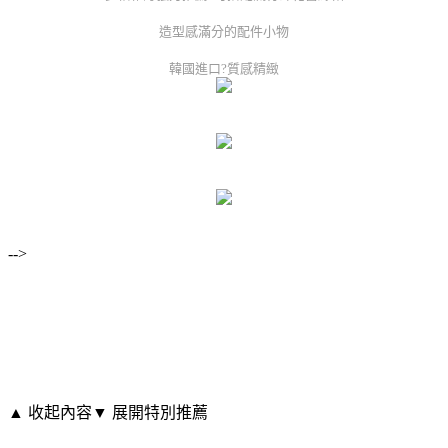
造型感滿分的配件小物
韓國進口?質感精緻
-->
▲ 收起內容
▼ 展開特別推薦