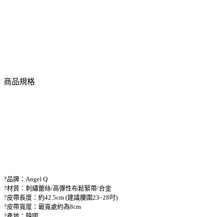
商品規格
?品牌：Angel Q
?材質：刺繡蕾絲/高彈性布鬆緊帶/合金
?皮帶長度：約42.5cm (建議腰圍23~28吋)
?皮帶寬度：最寬處約為8cm
?產地：韓國