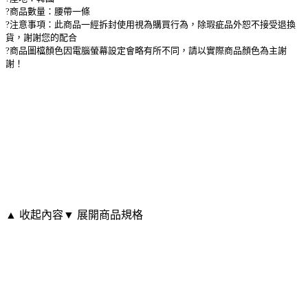
?商品數量：腰帶一條
?注意事項：此商品一經拆封使用視為購買行為，除瑕疵品外恕不接受退換
貨，謝謝您的配合
?商品圖檔顏色因電腦螢幕設定會略有所不同，請以實際商品顏色為主謝
謝！
▲ 收起內容
▼ 展開商品規格