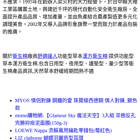
不應求。1995年在創辦人梁火村的大力經營下，於台中縣大裡
工業區購置土地，興建近千坪的現代自動化安全衛生廠房，全
面提升產品品質、增加產量，並由魚產結合農產製造更多元化
調理美食。2002年又導入品牌形象旗聚一堂而致力於產品包裝
的推廣。
關於
衛生棉
廠商
舒適達人
功能型草本
漢方衛生棉
:提供功能型
草本漢方衛生棉,包含日用型、夜用型、護墊型、量少型等衛
生棉產品資訊,天然草本舒緩經期悶熱不適
MYOS 情侶對鍊 鋼鐵的愛 珠寶級西德鋼 情人對鍊_銀色
款
momo購物網-【Glamour Sky 魔法天空】3入組 茶樹反孔
完勝抑痘泥面膜(150g-3)
LOEWE Nappa 流蘇萬用鑰匙零錢包(莓紅色)
LIZ claiborne 蝴蝶羽翼造型耳環