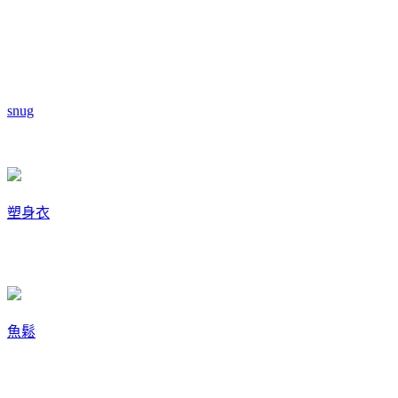
snug
塑身衣
魚鬆