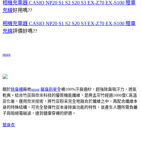
相機充電器 CASIO NP20 S1 S2 S20 S3 EX-Z70 EX-S100 贈車
充線
好用嗎??
相機充電器 CASIO NP20 S1 S2 S20 S3 EX-Z70 EX-S100 贈車
充線
評價好嗎??
snug
關於
除臭襪
廠商
snug
:
腳臭剋星
全襪100%汗臭通紗，超強除臭吸汗力、透氣
乾爽。結合竹炭與奈米科技的優質機能纖維，是將孟宗竹經過1000度C高溫
炭化後，運用奈米技術，將竹炭粉末完全地融合於纖維之中，再配合纖維本
身的特殊結構，可完全發揮竹炭本身除臭功能的特性，並產生人體所需負離
子與阻絕電磁波，達到健康穿襪的舒適。
塑身衣