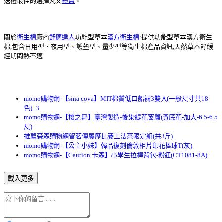
送禮最佳的選擇丸文
禮盒
。
關於
衛生棉
廠商
舒適達人
功能型草本
漢方衛生棉
:提供功能型草本漢方衛生
棉,包含日用型、夜用型、護墊型、量少型等衛生棉產品資訊,天然草本舒緩
經期悶熱不適
momo購物網-【sina cova】MIT棉質低口船襪3雙入(一般尺寸共18
色)_3
momo購物網-【櫻之舞】臺灣製造-後染緹花窗簾(黃底花-加大-6.5-6.5
尺)
推薦森森購物網留茗傳履歷比賽工法茶限定組(共3斤)
momo購物網-【公主小妹】韓品復刻倫敦相片印花棒球T(灰)
momo購物網-【Caution 卡森】小學生拉桿背包-粉紅(CT1081-8A)
載入更多