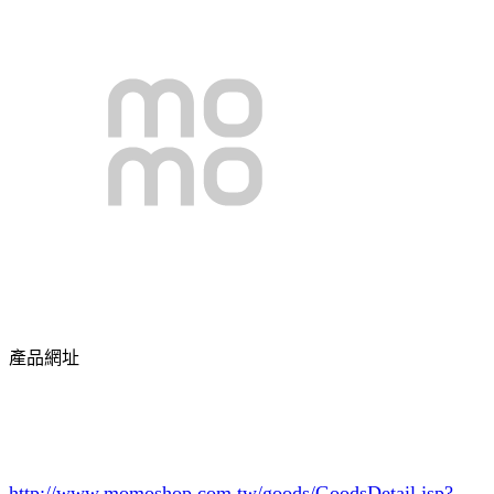
產品網址
http://www.momoshop.com.tw/goods/GoodsDetail.jsp?