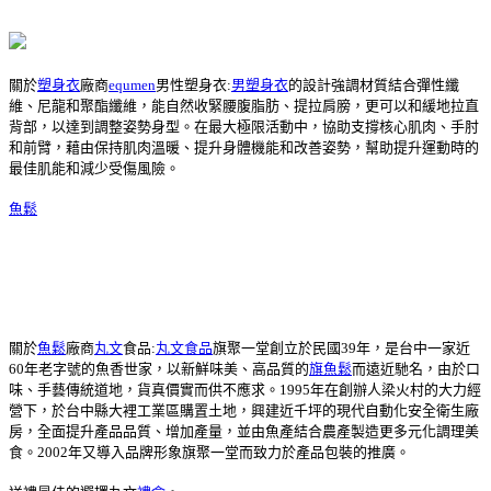
關於
塑身衣
廠商
equmen
男性塑身衣:
男塑身衣
的設計強調材質結合彈性纖
維、尼龍和聚酯纖維，能自然收緊腰腹脂肪、提拉肩膀，更可以和緩地拉直
背部，以達到調整姿勢身型。在最大極限活動中，協助支撐核心肌肉、手肘
和前臂，藉由保持肌肉溫暖、提升身體機能和改善姿勢，幫助提升運動時的
最佳肌能和減少受傷風險。
魚鬆
關於
魚鬆
廠商
丸文
食品:
丸文食品
旗聚一堂創立於民國39年，是台中一家近
60年老字號的魚香世家，以新鮮味美、高品質的
旗魚鬆
而遠近馳名，由於口
味、手藝傳統道地，貨真價實而供不應求。1995年在創辦人梁火村的大力經
營下，於台中縣大裡工業區購置土地，興建近千坪的現代自動化安全衛生廠
房，全面提升產品品質、增加產量，並由魚產結合農產製造更多元化調理美
食。2002年又導入品牌形象旗聚一堂而致力於產品包裝的推廣。