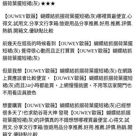
摺荷葉擺短裙(灰) ★★★
【OUWEY歐薇】蝴蝶結抓摺荷葉擺短裙(灰)哪裡買最便宜.心
得文.試用文.分享文行李箱/旅遊用品分享推薦.好用.推薦.評價.
熱銷.開箱文.優缺點比較
前幾天在逛街的時候看到【OUWEY歐薇】蝴蝶結抓摺荷葉擺
短裙(灰) 覺得很心動而且正打算買【OUWEY歐薇】蝴蝶結抓
摺荷葉擺短裙(灰)
但是我想【OUWEY歐薇】蝴蝶結抓摺荷葉擺短裙(灰) 在網路
上買應該會比較便宜，【OUWEY歐薇】蝴蝶結抓摺荷葉擺短
裙(灰)而且24小時都能買，上網慢慢挑選，不用等店家開門也
不用看店員臉色
想要購買【OUWEY歐薇】蝴蝶結抓摺荷葉擺短裙(灰)已經想
很多天了!也求助谷哥大神 發現【OUWEY歐薇】蝴蝶結抓摺
荷葉擺短裙(灰)的評價真的不錯想想哪裡買最便宜.心得文.試
用文.分享文行李箱/旅遊用品分享推薦.好用.推薦.評價.熱銷.開
箱文.優缺點比較