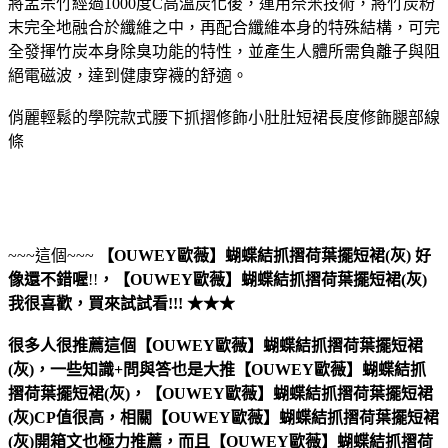
將孟宗竹經過1000度C高溫炭化後，運用奈米技術，將竹炭粉
末完全地融合於纖維之中，再配合纖維本身的特殊結構，可完
全發揮竹炭本身除臭功能的特性，並產生人體所需負離子與阻
絕電磁波，達到健康穿襪的舒適。
俏麗輕鬆的學院款式腰下抓摺修飾小肚肚短裙長度修飾腿部線
條
~~~這個~~~
【OUWEY歐薇】蝴蝶結抓摺荷葉擺短裙(灰)
好
像還不錯喔
!!
，
【OUWEY歐薇】蝴蝶結抓摺荷葉擺短裙(灰)
我很喜歡，買來試試看!!! ★★★
很多人很推薦這個【OUWEY歐薇】蝴蝶結抓摺荷葉擺短裙
(灰)，一些知識+問與答也是大推【OUWEY歐薇】蝴蝶結抓
摺荷葉擺短裙(灰)，【OUWEY歐薇】蝴蝶結抓摺荷葉擺短裙
(灰)CP值很高，相關【OUWEY歐薇】蝴蝶結抓摺荷葉擺短裙
(灰)開箱文也極力推薦，而且【OUWEY歐薇】蝴蝶結抓摺荷