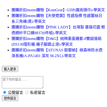
團購折扣momo購物【KranGear】GDP(魔術頭巾)-學英文
團購折扣momo購物【天使霓裳】性感指標 性感蕾絲日
系三角褲(黑)-學英文
團購折扣momo購物【PINK LADY】台灣製 薔薇花園 輕
透網紗平口褲8837(6件組)-學英文
團購折扣momo購物【D&G】純棉素面襪套-8雙超值組
(DS136隱形襪-襪子腳跟止滑)-學英文
團購折扣momo購物【ATUNAS 歐都納】綠森林防水透
濕長褲(A-PA1401 深灰 M-2XL)-學英文
載入更多
公開留言
私密留言
發佈留言