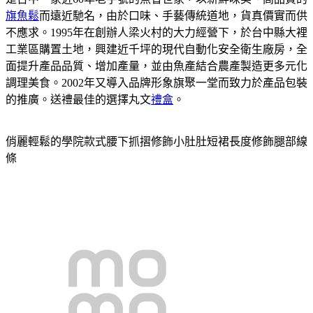
旗魚鬆
而遠近馳名，由於口味、手藝傳統道地，貨真價實而供
不應求。1995年在創辦人梁火村的大力經營下，於台中縣大裡
工業區購置土地，興建近千坪的現代自動化安全衛生廠房，全
面提升產品品質、增加產量，並由魚產結合農產製造更多元化
調理美食。2002年又導入品牌形象旗聚一堂而致力於產品包裝
的推廣。送禮最佳的選擇丸文
禮盒
。
俏麗輕鬆的學院款式腰下抓摺修飾小肚肚短裙長度修飾腿部線
條