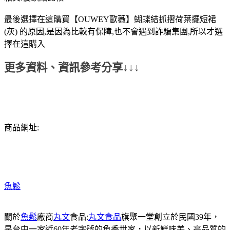
最後選擇在這購買【OUWEY歐薇】蝴蝶結抓摺荷葉擺短裙
(灰) 的原因,是因為比較有保障,也不會遇到詐騙集團,所以才選
擇在這購入
更多資料、資訊參考分享↓↓↓
商品網址:
魚鬆
關於
魚鬆
廠商
丸文
食品:
丸文食品
旗聚一堂創立於民國39年，
是台中一家近60年老字號的魚香世家，以新鮮味美、高品質的