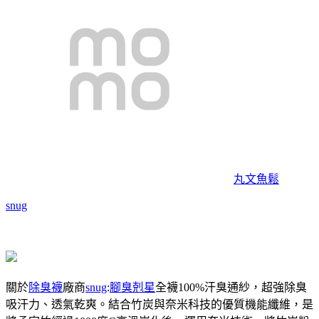
丸文魚鬆
snug
關於
除臭襪
廠商
snug
:
腳臭剋星
全襪100%汗臭通紗，超強除臭
吸汗力、透氣乾爽。結合竹炭與奈米科技的優質機能纖維，是